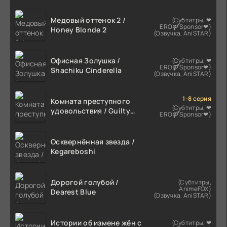
Медовый оттенок 2 /
(Субтитры, ❤
ERO⚤Sponsor❤)
Honey Blonde 2
(Озвучка, AniSTAR)
Офисная Золушка /
(Субтитры, ❤
ERO⚤Sponsor❤)
Shachiku Cinderella
(Озвучка, AniSTAR)
1-8 серия
Комната преступного
(Субтитры, ❤
удовольствия / Guilty
ERO⚤Sponsor❤)
Hole
Осквернённая звезда /
Kegareboshi
Дорогой голубой /
(Субтитры,
AnimeFOX)
Dearest Blue
(Озвучка, AniSTAR)
Истории об измене жён с
(Субтитры, ❤