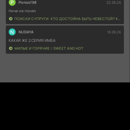
P
Ponos198
22.06.26
Ниче не понял
ПОИСКИ СУПРУГИ: КТО ДОСТОЙНА БЫТЬ НЕВЕСТОЙ? КОЛЛЕКЦИЯ ЗОЛУШЕК / TONY'S HEROINE SERIES: KANOJO WA HANAYOME KOUHOSEI? CINDERELLA COLLECTION
N
NUDAYA
18.06.26
КАКАЯ ЖЕ 2 СЕРИЯ ИМБА
МИЛЫЕ И ГОРЯЧИЕ / SWEET AND HOT