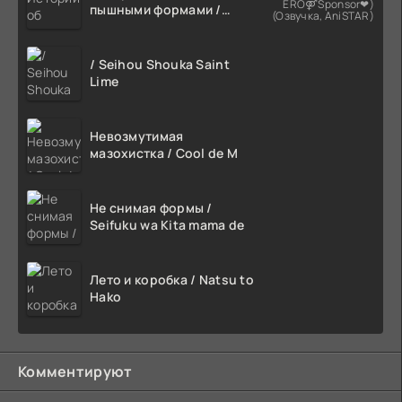
ERO⚤Sponsor❤)
пышными формами /
(Озвучка, AniSTAR)
Netorareta Bakunyuu
Tsuma-tachi
/ Seihou Shouka Saint
Lime
Невозмутимая
мазохистка / Cool de M
Не снимая формы /
Seifuku wa Kita mama de
Лето и коробка / Natsu to
Hako
Комментируют