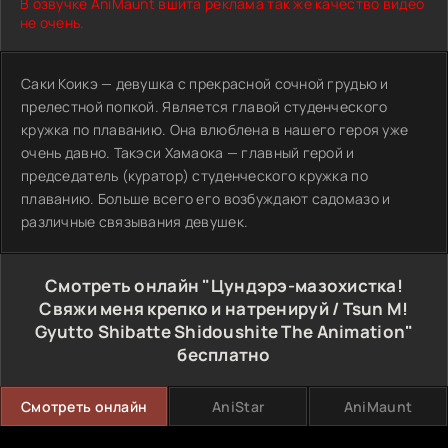
В озвучке AniMaunt вшита реклама так же качество видео
не очень.
Саки Коикэ — девушка с прекрасной сочной грудью и
прелестной попкой. Является главой студенческого
кружка по плаванию. Она влюблена в нашего героя уже
очень давно. Такэси Хамаока — главный герой и
председатель (куратор) студенческого кружка по
плаванию. Больше всего его возбуждают садомазо и
различные связывания девушек.
Смотреть онлайн "Цундэрэ-мазохистка!
Свяжи меня крепко и натренируй / Tsun M!
Gyutto Shibatte Shidoushite The Animation"
бесплатно
Смотреть онлайн
AniStar
AniMaunt