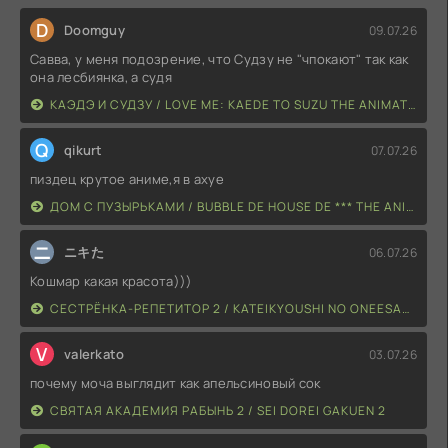
D
Doomguy
09.07.26
Савва, у меня подозрение, что Судзу не "чпокают" так как
она лесбиянка, а судя
КАЭДЭ И СУДЗУ / LOVE ME: KAEDE TO SUZU THE ANIMATION
Q
qikurt
07.07.26
пиздец крутое аниме,я в ахуе
ДОМ С ПУЗЫРЬКАМИ / BUBBLE DE HOUSE DE *** THE ANIMATION
ニ
ニキた
06.07.26
Кошмар какая красота)))
СЕСТРЁНКА-РЕПЕТИТОР 2 / KATEIKYOUSHI NO ONEESAN 2 THE ANIMATION: H NO HENSACHI AGECHAIMASU
V
valerkato
03.07.26
почему моча выглядит как апельсиновый сок
СВЯТАЯ АКАДЕМИЯ РАБЫНЬ 2 / SEI DOREI GAKUEN 2