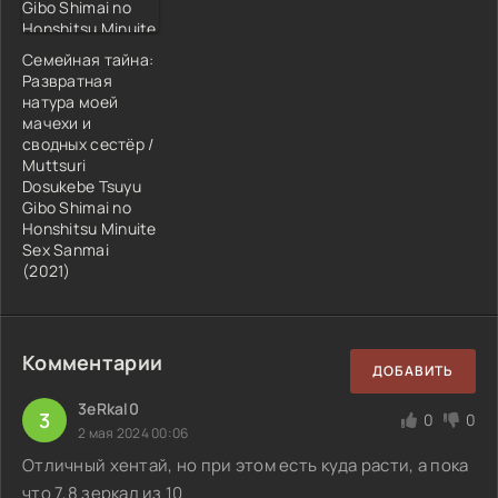
Семейная тайна:
Развратная
натура моей
мачехи и
сводных сестёр /
Muttsuri
Dosukebe Tsuyu
Gibo Shimai no
Honshitsu Minuite
Sex Sanmai
(2021)
Комментарии
ДОБАВИТЬ
3eRkal0
3
0
0
2 мая 2024 00:06
Отличный хентай, но при этом есть куда расти, а пока
что 7,8 зеркал из 10