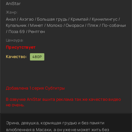
AniStar
Жанр:
Анал / Ахэгао / Большая грудь / Кримпай / Куннилингус /
Купальник / Минет / Молоко / Омораси / Пляж / По-собачьи
/ Поза 69 / Рентген
Цензура:
Присутствует
Качество:
480P
Добавлена 1 серия Субтитры
В озвучке AniStar вшита реклама так же качество видео
не очень.
Эрина, девушка, кормящая грудью и без памяти
влюбленная в Масаки, а он уже не может жить без