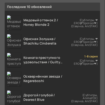
Последние 10 обновлений
Медовый оттенок 2 /
(Субтитры, ❤
ERO⚤Sponsor❤)
Honey Blonde 2
(Озвучка, AniSTAR)
Офисная Золушка /
(Субтитры, ❤
ERO⚤Sponsor❤)
Shachiku Cinderella
(Озвучка, AniSTAR)
1-8 серия
Комната преступного
(Субтитры, ❤
удовольствия / Guilty
ERO⚤Sponsor❤)
Hole
Осквернённая звезда /
Kegareboshi
Дорогой голубой /
(Субтитры,
AnimeFOX)
Dearest Blue
(Озвучка, AniSTAR)