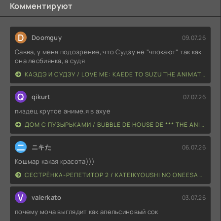
Комментируют
D
Doomguy
09.07.26
Савва, у меня подозрение, что Судзу не "чпокают" так как
она лесбиянка, а судя
КАЭДЭ И СУДЗУ / LOVE ME: KAEDE TO SUZU THE ANIMATION
Q
qikurt
07.07.26
пиздец крутое аниме,я в ахуе
ДОМ С ПУЗЫРЬКАМИ / BUBBLE DE HOUSE DE *** THE ANIMATION
ニ
ニキた
06.07.26
Кошмар какая красота)))
СЕСТРЁНКА-РЕПЕТИТОР 2 / KATEIKYOUSHI NO ONEESAN 2 THE ANIMATION: H NO HENSACHI AGECHAIMASU
V
valerkato
03.07.26
почему моча выглядит как апельсиновый сок