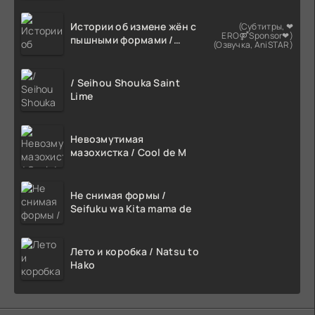
Истории об измене жён с
(Субтитры, ❤
ERO⚤Sponsor❤)
пышными формами /
(Озвучка, AniSTAR)
Netorareta Bakunyuu
Tsuma-tachi
/ Seihou Shouka Saint
Lime
Невозмутимая
мазохистка / Cool de M
Не снимая формы /
Seifuku wa Kita mama de
Лето и коробка / Natsu to
Hako