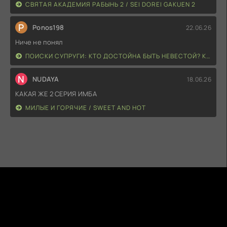
СВЯТАЯ АКАДЕМИЯ РАБЫНЬ 2 / SEI DOREI GAKUEN 2
P
Ponos198
22.06.26
Ниче не понял
ПОИСКИ СУПРУГИ: КТО ДОСТОЙНА БЫТЬ НЕВЕСТОЙ? КОЛЛЕКЦИЯ ЗОЛУШЕК / TONY'S HEROINE SERIES: KANOJO WA HANAYOME KOUHOSEI? CINDERELLA COLLECTION
N
NUDAYA
18.06.26
КАКАЯ ЖЕ 2 СЕРИЯ ИМБА
МИЛЫЕ И ГОРЯЧИЕ / SWEET AND HOT