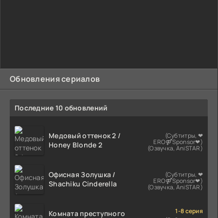
Обновления сериалов
Последние 10 обновлений
Медовый оттенок 2 /
(Субтитры, ❤
ERO⚤Sponsor❤)
Honey Blonde 2
(Озвучка, AniSTAR)
Офисная Золушка /
(Субтитры, ❤
ERO⚤Sponsor❤)
Shachiku Cinderella
(Озвучка, AniSTAR)
1-8 серия
Комната преступного