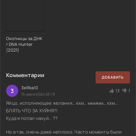
Охотницы за ДНК
/ DNA Hunter
(2021)
Комментарии
ДОБАВИТЬ
3eRkal0
3
13
1
15 июня 2024 03:13
Яйцо, исполняющее желания… кхм… ммммм… кхм…
БЛЯТЬ ЧТО ЗА ХУЙНЯ?!
Куда я попал нахуй… ??
Но а так, очень даже неплохо. Часто моменты были