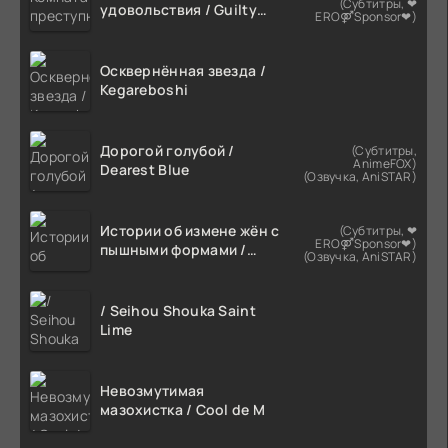
(Субтитры, ❤
удовольствия / Guilty
ERO⚤Sponsor❤)
Hole
Осквернённая звезда /
Kegareboshi
Дорогой голубой /
(Субтитры,
AnimeFOX)
Dearest Blue
(Озвучка, AniSTAR)
Истории об измене жён с
(Субтитры, ❤
ERO⚤Sponsor❤)
пышными формами /
(Озвучка, AniSTAR)
Netorareta Bakunyuu
Tsuma-tachi
/ Seihou Shouka Saint
Lime
Невозмутимая
мазохистка / Cool de M