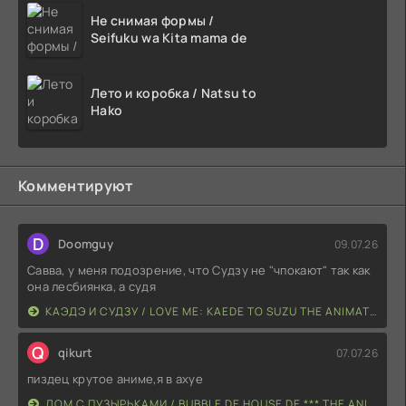
Не снимая формы /
Seifuku wa Kita mama de
Лето и коробка / Natsu to
Hako
Комментируют
D
Doomguy
09.07.26
Савва, у меня подозрение, что Судзу не "чпокают" так как
она лесбиянка, а судя
КАЭДЭ И СУДЗУ / LOVE ME: KAEDE TO SUZU THE ANIMATION
Q
qikurt
07.07.26
пиздец крутое аниме,я в ахуе
ДОМ С ПУЗЫРЬКАМИ / BUBBLE DE HOUSE DE *** THE ANIMATION