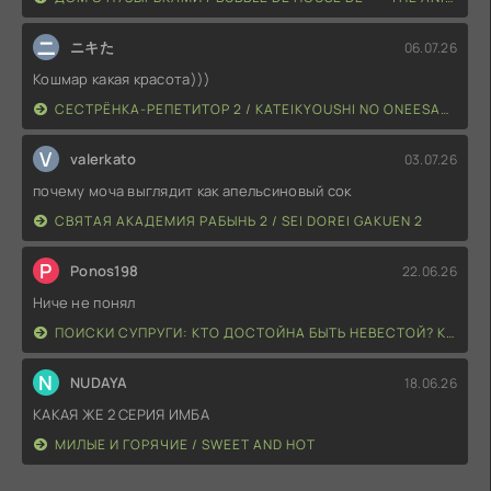
ニ
ニキた
06.07.26
Кошмар какая красота)))
СЕСТРЁНКА-РЕПЕТИТОР 2 / KATEIKYOUSHI NO ONEESAN 2 THE ANIMATION: H NO HENSACHI AGECHAIMASU
V
valerkato
03.07.26
почему моча выглядит как апельсиновый сок
СВЯТАЯ АКАДЕМИЯ РАБЫНЬ 2 / SEI DOREI GAKUEN 2
P
Ponos198
22.06.26
Ниче не понял
ПОИСКИ СУПРУГИ: КТО ДОСТОЙНА БЫТЬ НЕВЕСТОЙ? КОЛЛЕКЦИЯ ЗОЛУШЕК / TONY'S HEROINE SERIES: KANOJO WA HANAYOME KOUHOSEI? CINDERELLA COLLECTION
N
NUDAYA
18.06.26
КАКАЯ ЖЕ 2 СЕРИЯ ИМБА
МИЛЫЕ И ГОРЯЧИЕ / SWEET AND HOT