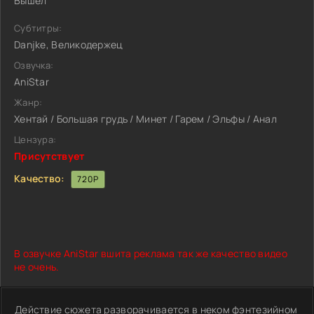
Вышел
Субтитры:
Danjke, Великодержец
Озвучка:
AniStar
Жанр:
Хентай / Большая грудь / Минет / Гарем / Эльфы / Анал
Цензура:
Присутствует
Качество:
720P
В озвучке AniStar вшита реклама так же качество видео
не очень.
Действие сюжета разворачивается в неком фэнтезийном